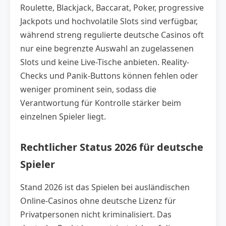
Roulette, Blackjack, Baccarat, Poker, progressive
Jackpots und hochvolatile Slots sind verfügbar,
während streng regulierte deutsche Casinos oft
nur eine begrenzte Auswahl an zugelassenen
Slots und keine Live-Tische anbieten. Reality-
Checks und Panik-Buttons können fehlen oder
weniger prominent sein, sodass die
Verantwortung für Kontrolle stärker beim
einzelnen Spieler liegt.
Rechtlicher Status 2026 für deutsche
Spieler
Stand 2026 ist das Spielen bei ausländischen
Online-Casinos ohne deutsche Lizenz für
Privatpersonen nicht kriminalisiert. Das