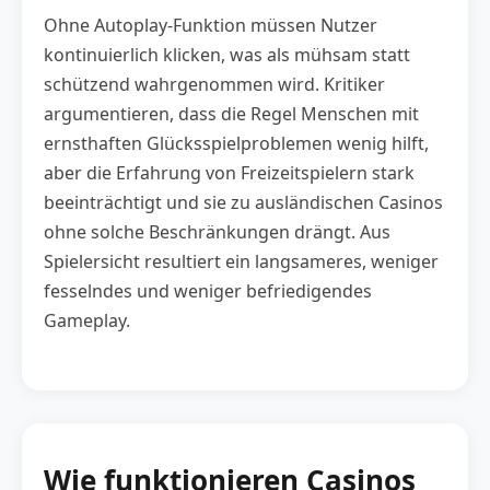
Ohne Autoplay-Funktion müssen Nutzer
kontinuierlich klicken, was als mühsam statt
schützend wahrgenommen wird. Kritiker
argumentieren, dass die Regel Menschen mit
ernsthaften Glücksspielproblemen wenig hilft,
aber die Erfahrung von Freizeitspielern stark
beeinträchtigt und sie zu ausländischen Casinos
ohne solche Beschränkungen drängt. Aus
Spielersicht resultiert ein langsameres, weniger
fesselndes und weniger befriedigendes
Gameplay.
Wie funktionieren Casinos