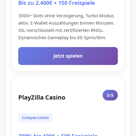
Bis zu 2.400€ + 150 Freispiele
3000+ Slots ohne Verzögerung, Turbo-Modus
aktiv. E-Wallet-Auszahlungen binnen Minuten.
SSL-verschlüsselt mit zertifizierten RNGs.
Dynamisches Gameplay bis 60 Spins/Min.
Jetzt spielen
5/5
PlayZilla Casino
Curaçao Lizenz