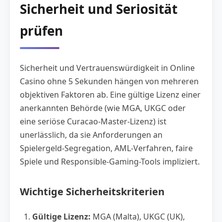
Sicherheit und Seriosität
prüfen
Sicherheit und Vertrauenswürdigkeit in Online
Casino ohne 5 Sekunden hängen von mehreren
objektiven Faktoren ab. Eine gültige Lizenz einer
anerkannten Behörde (wie MGA, UKGC oder
eine seriöse Curacao-Master-Lizenz) ist
unerlässlich, da sie Anforderungen an
Spielergeld-Segregation, AML-Verfahren, faire
Spiele und Responsible-Gaming-Tools impliziert.
Wichtige Sicherheitskriterien
Gültige Lizenz:
MGA (Malta), UKGC (UK),