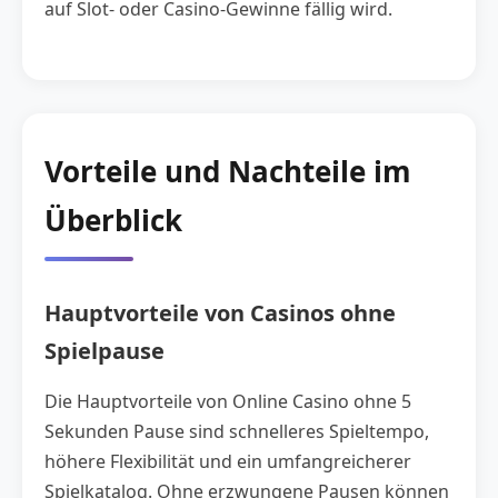
auf Slot- oder Casino-Gewinne fällig wird.
Vorteile und Nachteile im
Überblick
Hauptvorteile von Casinos ohne
Spielpause
Die Hauptvorteile von Online Casino ohne 5
Sekunden Pause sind schnelleres Spieltempo,
höhere Flexibilität und ein umfangreicherer
Spielkatalog. Ohne erzwungene Pausen können