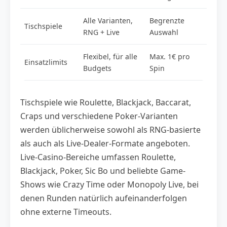
Alle Varianten,
Begrenzte
Tischspiele
RNG + Live
Auswahl
Flexibel, für alle
Max. 1€ pro
Einsatzlimits
Budgets
Spin
Tischspiele wie Roulette, Blackjack, Baccarat,
Craps und verschiedene Poker-Varianten
werden üblicherweise sowohl als RNG-basierte
als auch als Live-Dealer-Formate angeboten.
Live-Casino-Bereiche umfassen Roulette,
Blackjack, Poker, Sic Bo und beliebte Game-
Shows wie Crazy Time oder Monopoly Live, bei
denen Runden natürlich aufeinanderfolgen
ohne externe Timeouts.