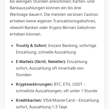
bis wenigen Stunden ankommen; Karten- und
Bankauszahlungen können ein bis drei
Werktage dauern. Die meisten seriösen Casinos
erheben keine eigenen Transaktionsgebühren,
obwohl Banken oder Krypto-Börsen Gebühren
erheben können.
Trustly & Sofort:
Instant Banking, sofortige
Einzahlung, schnelle Auszahlung
E-Wallets (Skrill, Neteller):
Einzahlung
sofort, Auszahlung oft innerhalb von
Stunden
Kryptowährungen:
BTC, ETH, USDT –
schnellste Auszahlungen, oft unter 1 Stunde
Kreditkarten:
VISA/MasterCard – Einzahlung
sofort, Auszahlung 1-3 Tage