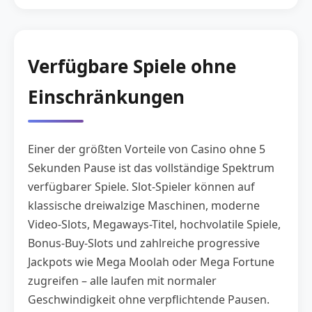
Verfügbare Spiele ohne
Einschränkungen
Einer der größten Vorteile von Casino ohne 5
Sekunden Pause ist das vollständige Spektrum
verfügbarer Spiele. Slot-Spieler können auf
klassische dreiwalzige Maschinen, moderne
Video-Slots, Megaways-Titel, hochvolatile Spiele,
Bonus-Buy-Slots und zahlreiche progressive
Jackpots wie Mega Moolah oder Mega Fortune
zugreifen – alle laufen mit normaler
Geschwindigkeit ohne verpflichtende Pausen.