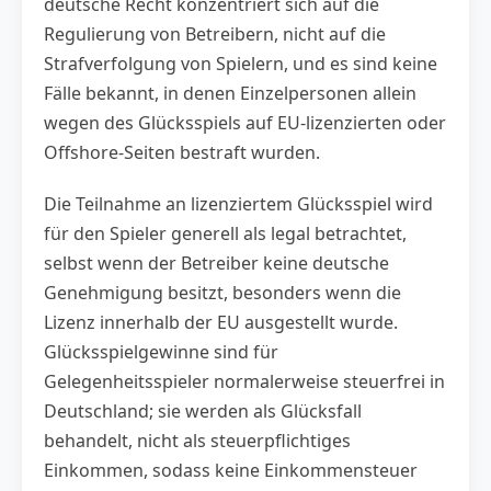
deutsche Recht konzentriert sich auf die
Regulierung von Betreibern, nicht auf die
Strafverfolgung von Spielern, und es sind keine
Fälle bekannt, in denen Einzelpersonen allein
wegen des Glücksspiels auf EU-lizenzierten oder
Offshore-Seiten bestraft wurden.
Die Teilnahme an lizenziertem Glücksspiel wird
für den Spieler generell als legal betrachtet,
selbst wenn der Betreiber keine deutsche
Genehmigung besitzt, besonders wenn die
Lizenz innerhalb der EU ausgestellt wurde.
Glücksspielgewinne sind für
Gelegenheitsspieler normalerweise steuerfrei in
Deutschland; sie werden als Glücksfall
behandelt, nicht als steuerpflichtiges
Einkommen, sodass keine Einkommensteuer