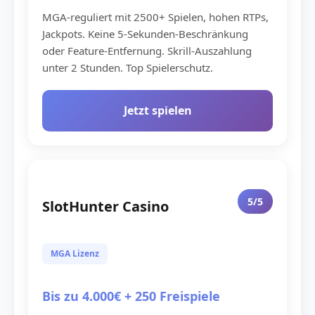
MGA-reguliert mit 2500+ Spielen, hohen RTPs,
Jackpots. Keine 5-Sekunden-Beschränkung
oder Feature-Entfernung. Skrill-Auszahlung
unter 2 Stunden. Top Spielerschutz.
Jetzt spielen
5/5
SlotHunter Casino
MGA Lizenz
Bis zu 4.000€ + 250 Freispiele