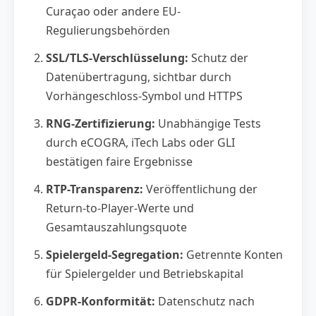
Curaçao oder andere EU-
Regulierungsbehörden
SSL/TLS-Verschlüsselung:
Schutz der
Datenübertragung, sichtbar durch
Vorhängeschloss-Symbol und HTTPS
RNG-Zertifizierung:
Unabhängige Tests
durch eCOGRA, iTech Labs oder GLI
bestätigen faire Ergebnisse
RTP-Transparenz:
Veröffentlichung der
Return-to-Player-Werte und
Gesamtauszahlungsquote
Spielergeld-Segregation:
Getrennte Konten
für Spielergelder und Betriebskapital
GDPR-Konformität:
Datenschutz nach