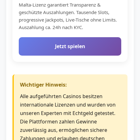
Malta-Lizenz garantiert Transparenz &
geschützte Auszahlungen. Tausende Slots,
progressive Jackpots, Live-Tische ohne Limits.
Auszahlung ca. 24h nach KYC.
Jetzt spielen
Wichtiger Hinweis:
Alle aufgeführten Casinos besitzen
internationale Lizenzen und wurden von
unseren Experten mit Echtgeld getestet.
Die Plattformen zahlen Gewinne
zuverlässig aus, ermöglichen sichere
Zahlungen und erlauben deutschen