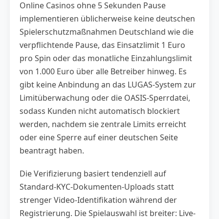
Online Casinos ohne 5 Sekunden Pause
implementieren üblicherweise keine deutschen
Spielerschutzmaßnahmen Deutschland wie die
verpflichtende Pause, das Einsatzlimit 1 Euro
pro Spin oder das monatliche Einzahlungslimit
von 1.000 Euro über alle Betreiber hinweg. Es
gibt keine Anbindung an das LUGAS-System zur
Limitüberwachung oder die OASIS-Sperrdatei,
sodass Kunden nicht automatisch blockiert
werden, nachdem sie zentrale Limits erreicht
oder eine Sperre auf einer deutschen Seite
beantragt haben.
Die Verifizierung basiert tendenziell auf
Standard-KYC-Dokumenten-Uploads statt
strenger Video-Identifikation während der
Registrierung. Die Spielauswahl ist breiter: Live-