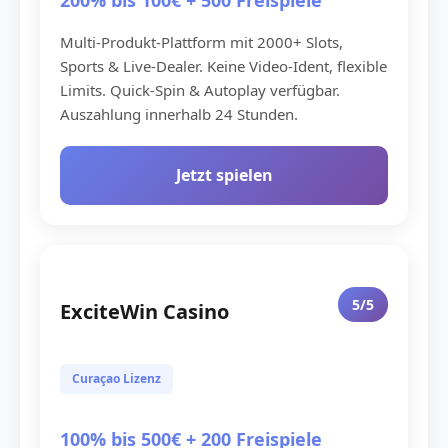
200% bis 100€ + 500 Freispiele
Multi-Produkt-Plattform mit 2000+ Slots,
Sports & Live-Dealer. Keine Video-Ident, flexible
Limits. Quick-Spin & Autoplay verfügbar.
Auszahlung innerhalb 24 Stunden.
Jetzt spielen
5/5
ExciteWin Casino
Curaçao Lizenz
100% bis 500€ + 200 Freispiele